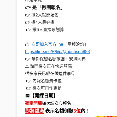
👉 是「揪團報名」
👉 揪2人就開始省
👉 揪4人最好揪
 👉 揪6人直接最划算
📩  
立即加入官方line
「團報洽詢」
https://line.me/R/ti/p/@northsea888
👉 幫你保留名額揪團＋安排同梯
⚠️ 熱門梯次正在快速額滿
很多家長已經在做這件事👇
 👉 先報名繳費卡位
 👉 梯次可再作更動
📅【開課日期】
確定開課
梯次請安心報名！
即將額滿
表示名額倒數
5位
內！