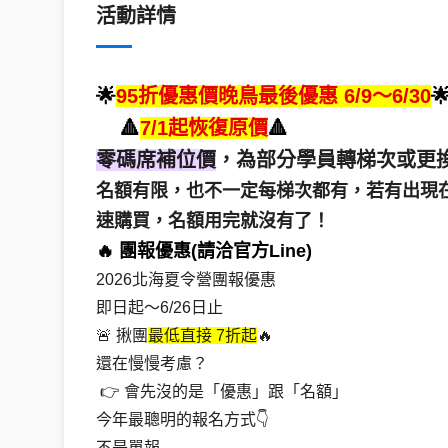
活動詳情
🌟
95折優惠價晚鳥最後優惠 6/9～6/30

🔺
7/1起恢復原價
🔺
零碼席補位價
，為部分學員轉梯次或更
名額有限，也不一定每梯次都有，若有出現
速購買，名額用完就沒有了！
🔥 團報優惠(請洽官方Line)
2026北海夏令營團報優惠
即日起～6/26日止
🚨 揪團
最低直接 7折起
🔥
還在慢慢考慮？
 👉 會先沒的是「優惠」跟「名額」
今年最聰明的報名方式👇
不是單報