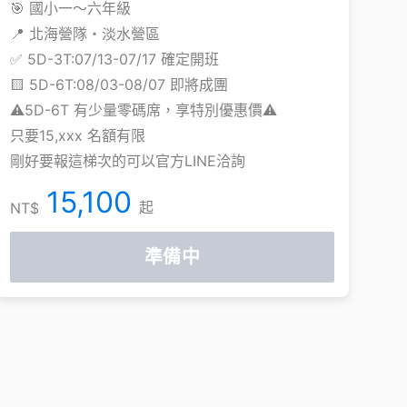
🎯 國小一～六年級
📍 北海營隊・淡水營區
✅ 5D-3T:07/13-07/17 確定開班
🟨 5D-6T:08/03-08/07 即將成團
⚠️5D-6T 有少量零碼席，享特別優惠價⚠️
只要15,xxx 名額有限
剛好要報這梯次的可以官方LINE洽詢
15,100
起
NT$
準備中