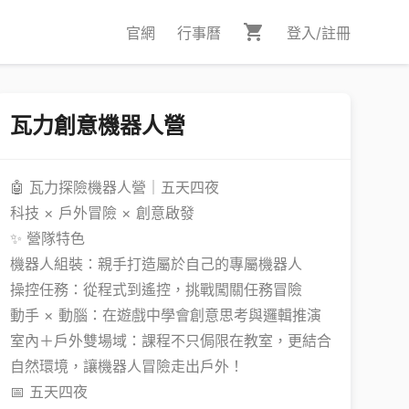
官網
行事曆
登入/註冊
瓦力創意機器人營
🤖 瓦力探險機器人營｜五天四夜
科技 × 戶外冒險 × 創意啟發
✨ 營隊特色
機器人組裝：親手打造屬於自己的專屬機器人
操控任務：從程式到遙控，挑戰闖關任務冒險
動手 × 動腦：在遊戲中學會創意思考與邏輯推演
室內＋戶外雙場域：課程不只侷限在教室，更結合
自然環境，讓機器人冒險走出戶外！
📅 五天四夜